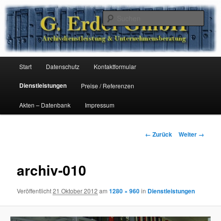
Zum
Archivdienstleistung & Unternehmensberatung
Inhalt
Such
wechseln
G. Erdel GmbH
Hauptmenü
Start
Datenschutz
Kontaktformular
Dienstleistungen
Preise / Referenzen
Akten – Datenbank
Impressum
Bilder-
← Zurück
Weiter →
Navigation
archiv-010
Veröffentlicht
21 Oktober 2012
am
1280 × 960
in
Dienstleistungen