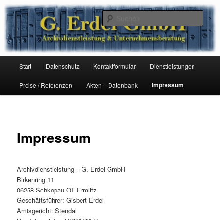
Zum
Archivdienstleistung & Unternehmensberatung
Inhalt
Such
wechseln
G. Erdel GmbH
Hauptmenü
Start
Datenschutz
Kontaktformular
Dienstleistungen
Impressum
Preise / Referenzen
Akten – Datenbank
Impressum
Archivdienstleistung – G. Erdel GmbH
Birkenring 11
06258 Schkopau OT Ermlitz
Geschäftsführer: Gisbert Erdel
Amtsgericht: Stendal